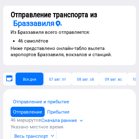
Отправление транспорта из
Браззавиля
Из
Браззавиля
всего отправляется:
46
самолётов
Ниже представлено
онлайн-табло вылета
аэропортов
Браззавиля
, вокзалов и станций.
Все дни
07 авг. пт
08 авг. сб
09 авг. вс
10 
Отправление и прибытие
Отправление
Прибытие
46
маршрутов
Сначала ранние
Указано местное время
Весь транспорт