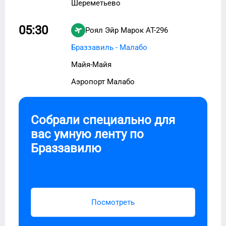
Шереметьево
05:30
Роял Эйр Марок
AT-296
Браззавиль - Малабо
Майя-Майя
Аэропорт Малабо
Собрали специально для
вас умную ленту по
Браззавилю
Посмотреть