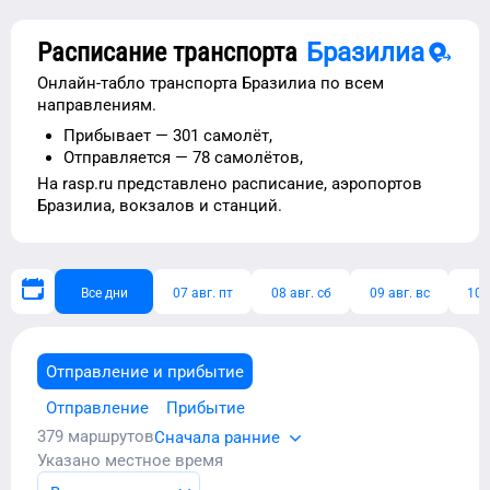
Расписание транспорта
Бразилиа
Онлайн-табло транспорта
Бразилиа
по всем
направлениям.
Прибывает —
301 самолёт,
Отправляется —
78 самолётов,
На rasp.ru представлено расписание,
аэропортов
Бразилиа
, вокзалов и станций.
Все дни
07 авг. пт
08 авг. сб
09 авг. вс
10 
Отправление и прибытие
Отправление
Прибытие
379
маршрутов
Сначала ранние
Указано местное время