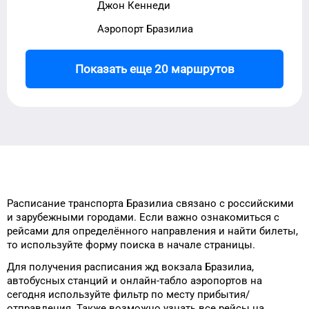
Джон Кеннеди
Аэропорт Бразилиа
Показать еще 20 маршрутов
Расписание транспорта
Бразилиа
связано с российскими
и зарубежными городами.
Если важно ознакомиться с
рейсами
для
определённого
направления и найти
билеты,
то
используйте форму
поиска в начале страницы.
Для получения расписания жд
вокзала
Бразилиа
,
автобусных станций и онлайн-табло
аэропортов
на
сегодня
используйте фильтр
по месту прибытия/
отправления.
Также возможно узнать
все рейсы на