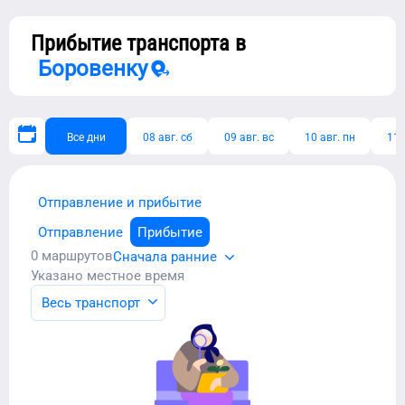
Прибытие транспорта в
Боровенку
Все дни
08 авг. сб
09 авг. вс
10 авг. пн
11 
Отправление и прибытие
Отправление
Прибытие
0
маршрутов
Сначала ранние
Указано местное время
Весь транспорт