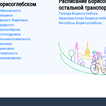
Расписание
Борисо
орисоглебском
остальной транспо
рибановского
Поезда Борисоглебска
оворино
Авиатранспорт Борисоглеб
рхнего Карачана
Автобусы Борисоглебска
ародного
овохопёрска
истопадовки
овониколаевского
ерновки
льяновки
учкапского
Новомакарово