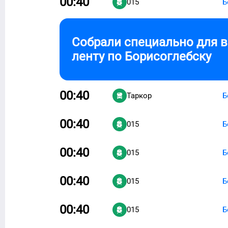
00:40
015
Б
Собрали специально для 
ленту по
Борисоглебску
00:40
Таркор
Б
00:40
015
Б
00:40
015
Б
00:40
015
Б
00:40
015
Б