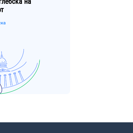
глебска
на
рт
ска