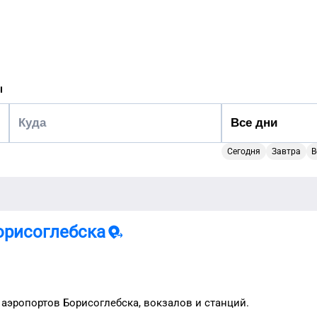
ы
Сегодня
Завтра
В
орисоглебска
 аэропортов
Борисоглебска
, вокзалов и станций.