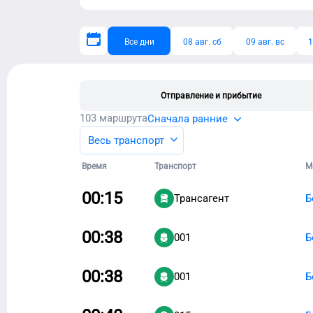
Все дни
08 авг. сб
09 авг. вс
1
Отправление и прибытие
103
маршрута
Сначала ранние
Весь транспорт
Время
Транспорт
М
00:15
Трансагент
Б
00:38
001
Б
00:38
001
Б