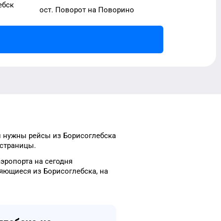
ебск
ост. Поворот на Поворино
и нужны рейсы
из
Борисоглебска
 страницы.
аэропорта
на сегодня
ляющиеся из
Борисоглебска
, на