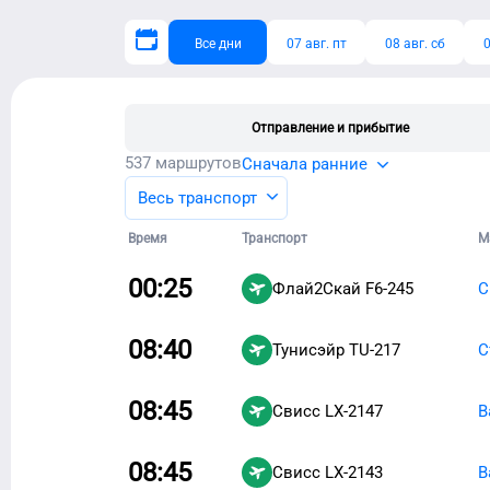
Все дни
07 авг. пт
08 авг. сб
0
Отправление и прибытие
537
маршрутов
Сначала ранние
Весь транспорт
Время
Транспорт
М
00:25
Флай2Скай
F6-245
С
08:40
Тунисэйр
TU-217
С
08:45
Свисс
LX-2147
В
08:45
Свисс
LX-2143
В