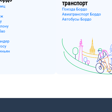
транспорт
риц
Поезда Бордо
Авиатранспорт Бордо
ож
Автобусы Бордо
у
плону
бао
андер
госу
иньян