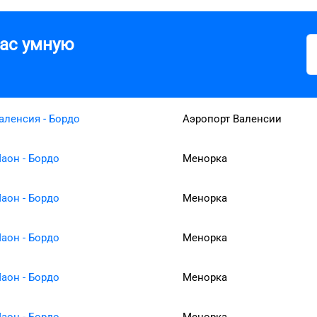
вас умную
аленсия - Бордо
Аэропорт Валенсии
аон - Бордо
Менорка
аон - Бордо
Менорка
аон - Бордо
Менорка
аон - Бордо
Менорка
аон - Бордо
Менорка