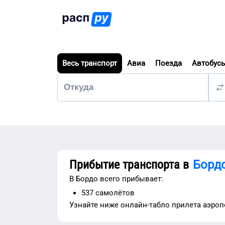
Весь транспорт
Авиа
Поезда
Автобус
Прибытие транспорта в
Борд
В
Бордо
всего прибывает:
537
самолётов
Узнайте ниже
онлайн-табло прилета аэро