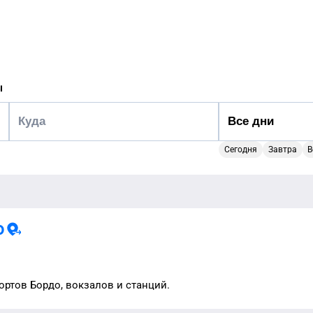
ы
Сегодня
Завтра
В
о
портов
Бордо
, вокзалов и станций.