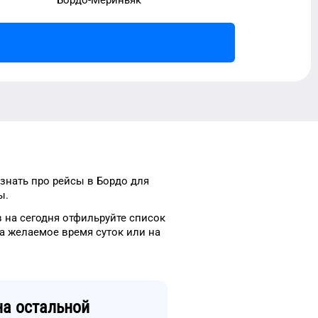
узнать про рейсы
в
Бордо
для
ы.
в
на сегодня
отфильруйте список
на
желаемое
время
суток
или на
а остальной