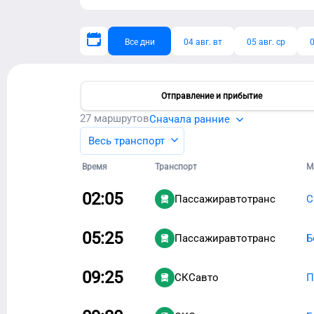
Все дни
04 авг. вт
05 авг. ср
0
Отправление и прибытие
27
маршрутов
Сначала ранние
Весь транспорт
Время
Транспорт
М
02:05
Пассажиравтотранс
С
05:25
Пассажиравтотранс
Б
09:25
СКСавто
П