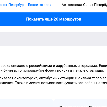
анкт-Петербург - Бокситогорск
Автовокзал Санкт-Петерб
Показать еще 20 маршрутов
горска
связано с российскими и зарубежными городами.
Если
ти
билеты, то
используйте форму
поиска в начале страницы.
окзала
Бокситогорска
, автобусных станций и онлайн-табло
аэ
авления.
Также имеется возможность узнать
все рейсы на
то