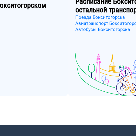
Расписание
Боксит
окситогорском
остальной транспо
Поезда Бокситогорска
Авиатранспорт Бокситогор
Автобусы Бокситогорска