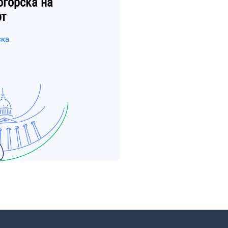
огорска
на
рт
ска