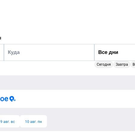
ы
Сегодня
Завтра
В
тое
9 авг. вс
10 авг. пн