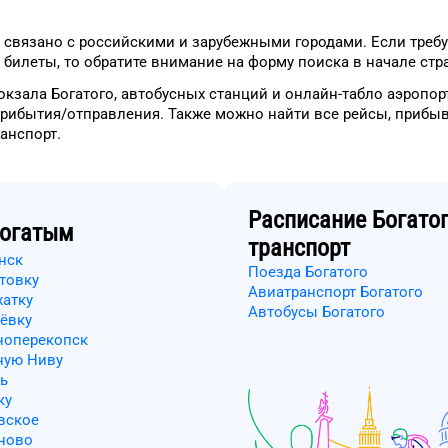
связано с российскими и зарубежными городами.
Если требу
 билеты, то
обратите внимание на форму
поиска в начале стр
окзала
Богатого
, автобусных станций и онлайн-табло
аэропор
прибытия/отправления.
Также можно найти
все рейсы, прибы
ранспорт
.
Расписание
Богато
огатым
транспорт
нск
Поезда Богатого
товку
Авиатранспорт Богатого
хатку
Автобусы Богатого
ёвку
ноперекопск
ную Ниву
ь
ку
вское
аново