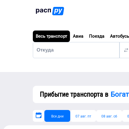
Весь транспорт
Авиа
Поезда
Автобус
Прибытие транспорта в
Бога
Все дни
07 авг. пт
08 авг. сб
0