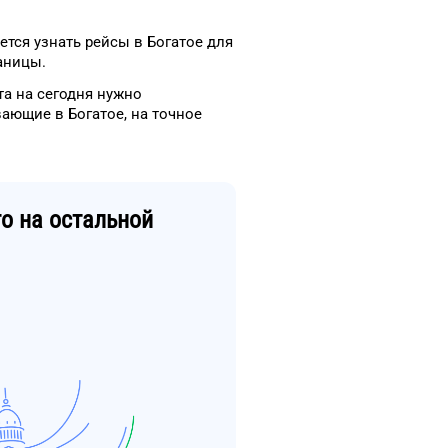
ется узнать рейсы
в
Богатое
для
аницы.
та
на сегодня
нужно
вающие в
Богатое
, на
точное
го
на остальной