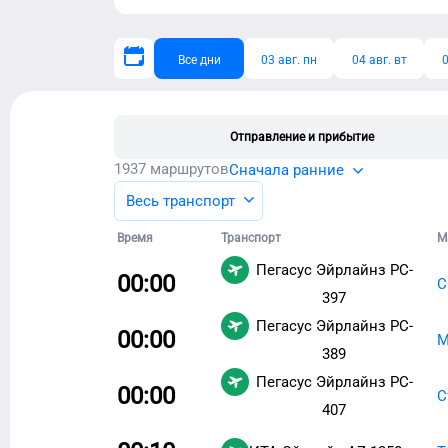
Все дни
03 авг. пн
04 авг. вт
0
Отправление и прибытие
1937
маршрутов
Сначала ранние
Весь транспорт
Время
Транспорт
М
Пегасус Эйрлайнз
PC-
00:00
С
397
Пегасус Эйрлайнз
PC-
00:00
М
389
Пегасус Эйрлайнз
PC-
00:00
С
407