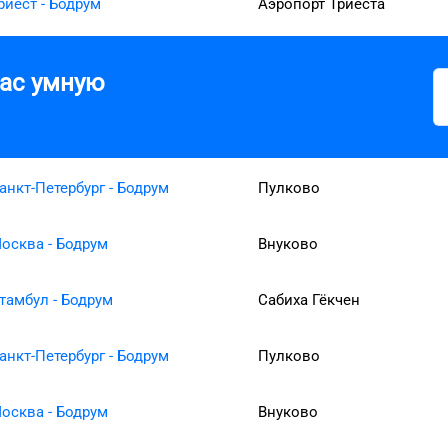
риест - Бодрум
Аэропорт Триеста
вас умную
анкт-Петербург - Бодрум
Пулково
осква - Бодрум
Внуково
тамбул - Бодрум
Сабиха Гёкчен
анкт-Петербург - Бодрум
Пулково
осква - Бодрум
Внуково