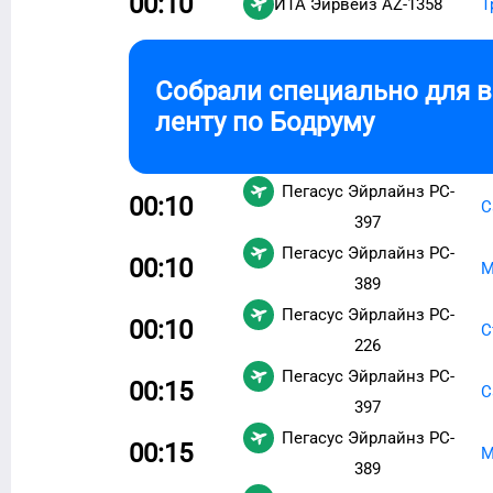
00:10
ИТА Эйрвейз
AZ-1358
Т
Собрали специально для 
ленту по
Бодруму
Пегасус Эйрлайнз
PC-
00:10
С
397
Пегасус Эйрлайнз
PC-
00:10
М
389
Пегасус Эйрлайнз
PC-
00:10
С
226
Пегасус Эйрлайнз
PC-
00:15
С
397
Пегасус Эйрлайнз
PC-
00:15
М
389