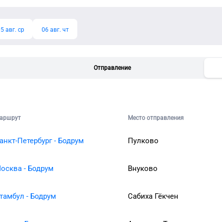
5 авг. ср
06 авг. чт
Отправление
аршрут
Место отправления
анкт-Петербург - Бодрум
Пулково
осква - Бодрум
Внуково
тамбул - Бодрум
Сабиха Гёкчен