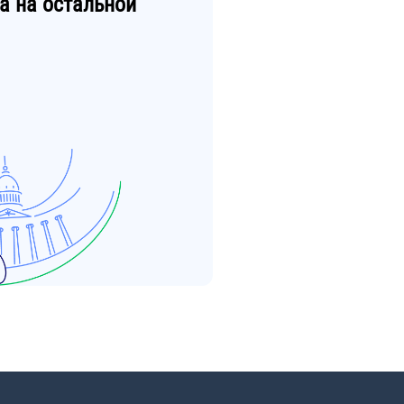
а
на остальной