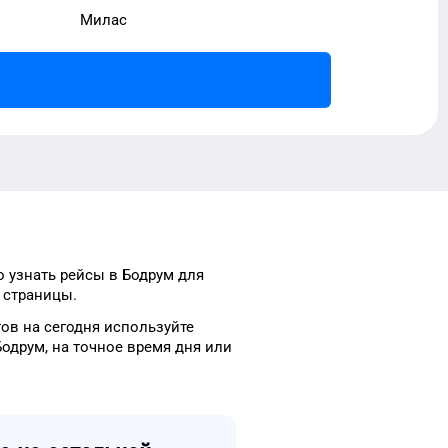
Милас
о узнать рейсы
в
Бодрум
для
 страницы.
тов
на сегодня
используйте
Бодрум
, на
точное
время
дня
или