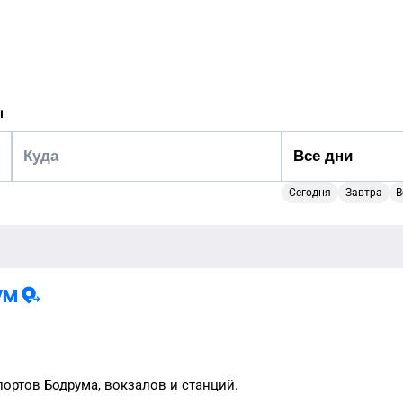
ы
Сегодня
Завтра
В
ум
портов
Бодрума
, вокзалов и станций.