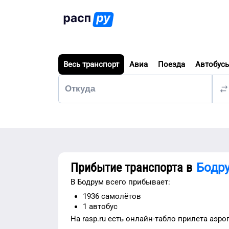
Весь транспорт
Авиа
Поезда
Автобус
Прибытие транспорта в
Бодр
В
Бодрум
всего прибывает:
1936
самолётов
1
автобус
На rasp.ru есть
онлайн-табло прилета аэро