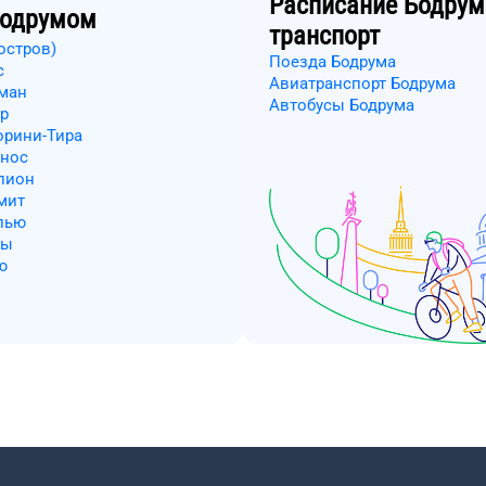
Расписание
Бодрум
одрумом
транспорт
остров)
Поезда Бодрума
с
Авиатранспорт Бодрума
аман
Автобусы Бодрума
р
орини-Тира
онос
лион
мит
лью
ны
ю