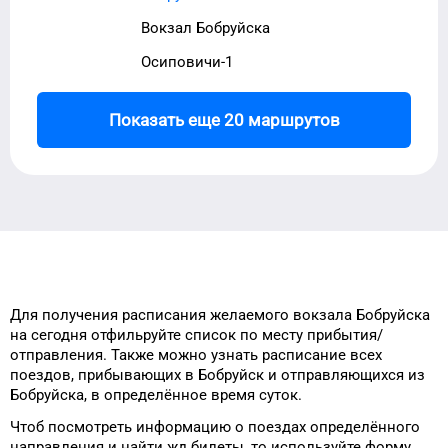
Вокзал Бобруйска
Осиповичи-1
Показать еще 20 маршрутов
Для получения расписания
желаемого
вокзала
Бобруйска
на сегодня
отфильруйте список
по месту прибытия/
отправления.
Также можно узнать
расписание всех
поездов, прибывающих в
Бобруйск
и отправляющихся из
Бобруйска
, в определённое время
суток
.
Чтоб посмотреть информацию
о поездах
определённого
направления и
найти жд билеты, то
используйте форму