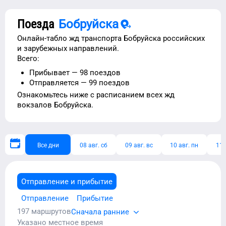
Поезда
Бобруйска
Онлайн-табло жд транспорта
Бобруйска
российских
и зарубежных направлений.
Всего:
Прибывает —
98
поездов
Отправляется —
99
поездов
Ознакомьтесь ниже с расписанием
всех жд
вокзалов
Бобруйска
.
Все дни
08 авг. сб
09 авг. вс
10 авг. пн
11 
Отправление и прибытие
Отправление
Прибытие
197
маршрутов
Сначала ранние
Указано местное время