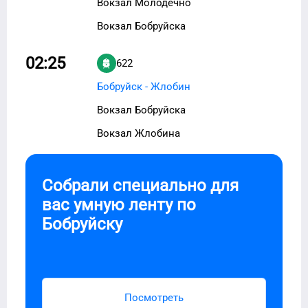
Вокзал Молодечно
Вокзал Бобруйска
02:25
622
Бобруйск - Жлобин
Вокзал Бобруйска
Вокзал Жлобина
Собрали специально для
вас умную ленту по
Бобруйску
Посмотреть