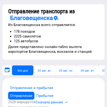
Отправление транспорта из
Благовещенска
Из
Благовещенска
всего отправляется:
178
поездов
2225
самолётов
125
автобусов
Далее представлено
онлайн-табло вылета
аэропортов
Благовещенска
, вокзалов и станций.
Все дни
02 авг. вс
03 авг. пн
04 авг. вт
05 
Отправление и прибытие
Отправление
Прибытие
2528
маршрутов
Сначала ранние