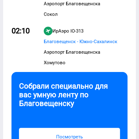
Аэропорт Благовещенска
Сокол
02:10
ИрАэро
IO-313
Благовещенск - Южно-Сахалинск
Аэропорт Благовещенска
Хомутово
Собрали специально для
вас умную ленту по
Благовещенску
Посмотреть