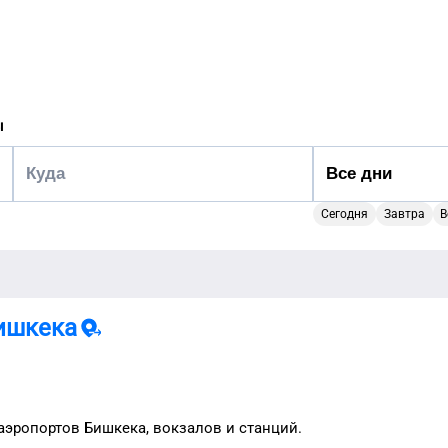
ы
Сегодня
Завтра
В
ишкека
 аэропортов
Бишкека
, вокзалов и станций.