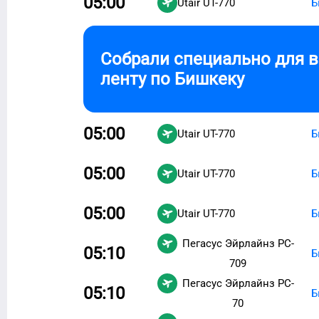
05:00
Utair
UT-770
Б
Собрали специально для 
ленту по
Бишкеку
05:00
Utair
UT-770
Б
05:00
Utair
UT-770
Б
05:00
Utair
UT-770
Б
Пегасус Эйрлайнз
PC-
05:10
Б
709
Пегасус Эйрлайнз
PC-
05:10
Б
70