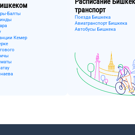
Расписание
Бишке
ишкеком
транспорт
ары-Балты
Поезда Бишкека
аинды
Авиатранспорт Бишкека
ара
Автобусы Бишкека
у
танции Кемер
ерке
угового
амчы
лматы
атау
онаева