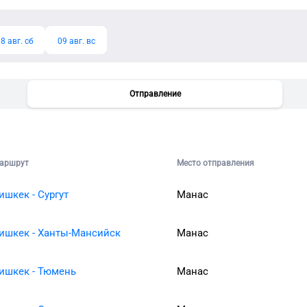
8 авг. сб
09 авг. вс
Отправление
аршрут
Место отправления
ишкек - Сургут
Манас
ишкек - Ханты-Мансийск
Манас
ишкек - Тюмень
Манас