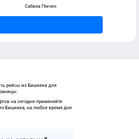
Сабиха Гёкчен
ить рейсы
из
Бишкека
для
траницы.
ртов
на сегодня
применяйте
из
Бишкека
, на
любое
время
дня