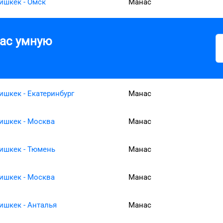
ишкек - Омск
Манас
вас умную
ишкек - Екатеринбург
Манас
ишкек - Москва
Манас
ишкек - Тюмень
Манас
ишкек - Москва
Манас
ишкек - Анталья
Манас