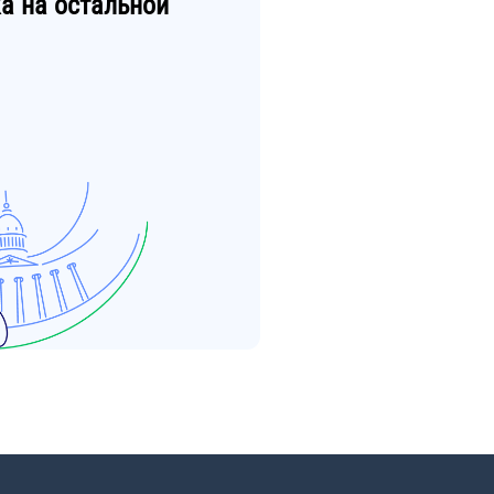
ка
на остальной