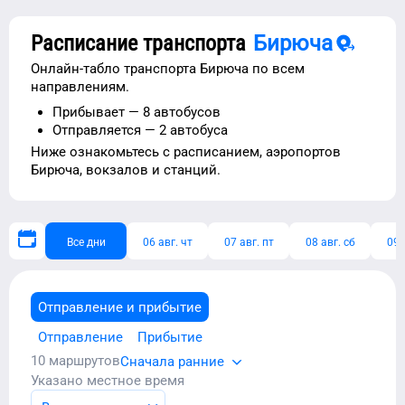
Расписание транспорта
Бирюча
Онлайн-табло транспорта
Бирюча
по всем
направлениям.
Прибывает —
8 автобусов
Отправляется —
2 автобуса
Ниже ознакомьтесь с расписанием,
аэропортов
Бирюча
, вокзалов и станций.
Все дни
06 авг. чт
07 авг. пт
08 авг. сб
09 
Отправление и прибытие
Отправление
Прибытие
10
маршрутов
Сначала ранние
Указано местное время