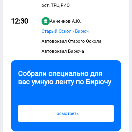
ост. ТРЦ РИО
12:30
Анненков А.Ю.
Старый Оскол - Бирюч
Автовокзал Старого Оскола
Автовокзал Бирюча
Собрали специально для
вас умную ленту по
Бирючу
Посмотреть