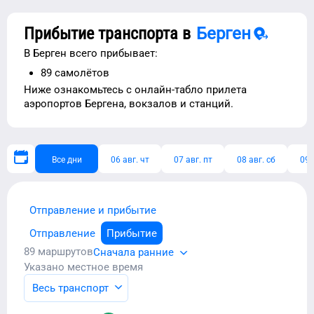
Прибытие транспорта в
Берген
В
Берген
всего прибывает:
89
самолётов
Ниже ознакомьтесь с
онлайн-табло прилета
аэропортов
Бергена
, вокзалов и станций.
Все дни
06 авг. чт
07 авг. пт
08 авг. сб
09 
Отправление и прибытие
Отправление
Прибытие
89
маршрутов
Сначала ранние
Указано местное время
Весь транспорт