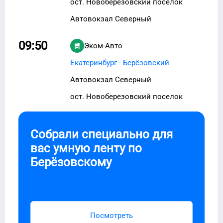
ост. Новоберезовский поселок
Автовокзал Северный
09:50
Эком-Авто
Екатеринбург - Берёзовский
Автовокзал Северный
ост. Новоберезовский поселок
Собрали специально для
вас умную ленту по
Берёзовскому
Посмотреть