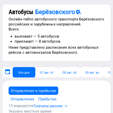
Автобусы
Берёзовского
Онлайн-табло автобусного транспорта
Берёзовского
российских и зарубежных направлений.
Всего:
выезжает —
5
автобусов
приезжает —
8
автобусов
Ниже представлено расписание
всех автобусных
рейсов с автовокзалов
Берёзовского
.
Все дни
07 авг. пт
08 авг. сб
09 авг. вс
10 
Отправление и прибытие
Отправление
Прибытие
13
маршрутов
Сначала ранние
Указано местное время