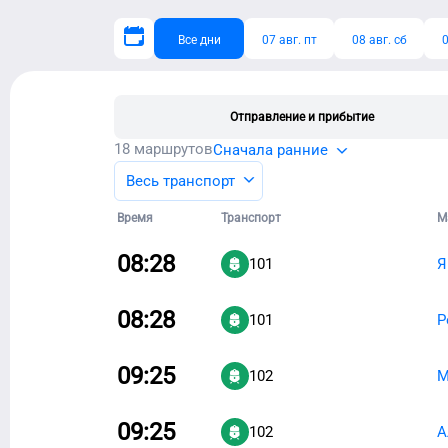
Все дни
07 авг. пт
08 авг. сб
0
Отправление и прибытие
18
маршрутов
Сначала ранние
Весь транспорт
Время
Транспорт
М
08:28
101
Я
08:28
101
Р
09:25
102
М
09:25
102
А