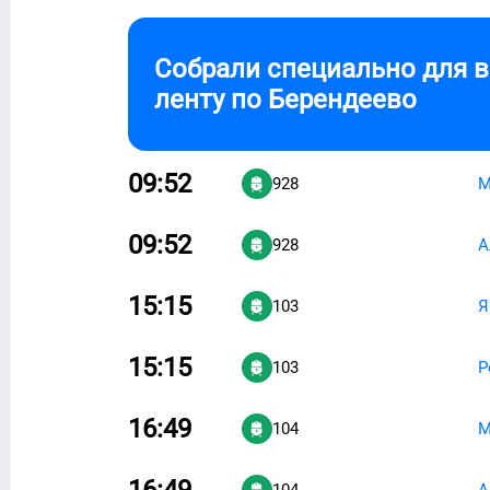
Собрали специально для 
ленту по
Берендеево
09:52
928
М
09:52
928
А
15:15
103
Я
15:15
103
Р
16:49
104
М
16:49
104
А