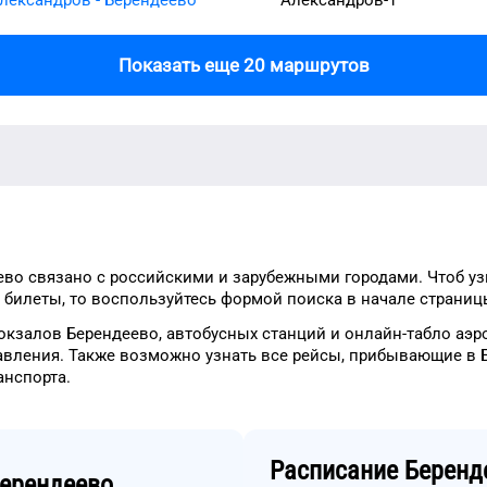
Показать еще 20 маршрутов
ево
связано с российскими и зарубежными городами.
Чтоб у
 билеты, то
воспользуйтесь формой
поиска в начале страниц
окзалов
Берендеево
, автобусных станций и онлайн-табло
аэр
авления.
Также возможно узнать
все рейсы, прибывающие в
анспорта
.
Расписание
Беренд
ерендеево