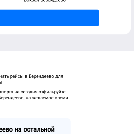
знать рейсы
в
Берендеево
для
ы.
опорта
на сегодня
отфильруйте
Берендеево
, на
желаемое
время
еево
на остальной