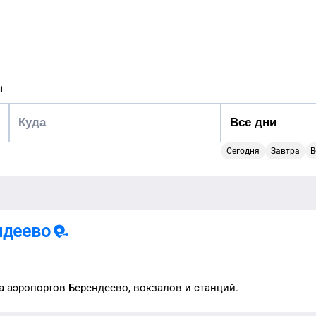
ы
Сегодня
Завтра
В
ндеево
а аэропортов
Берендеево
, вокзалов и станций.