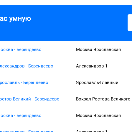
вас умную
осква - Берендеево
Москва Ярославская
лександров - Берендеево
Александров-1
рославль - Берендеево
Ярославль-Главный
остов Великий - Берендеево
Вокзал Ростова Великого
осква - Берендеево
Москва Ярославская
лександров - Берендеево
Александров-1