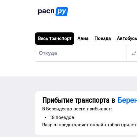
Весь транспорт
Авиа
Поезда
Автобус
Прибытие транспорта в
Бере
В
Берендеево
всего прибывает:
18
поездов
Rasp.ru предсталвяет
онлайн-табло прилет