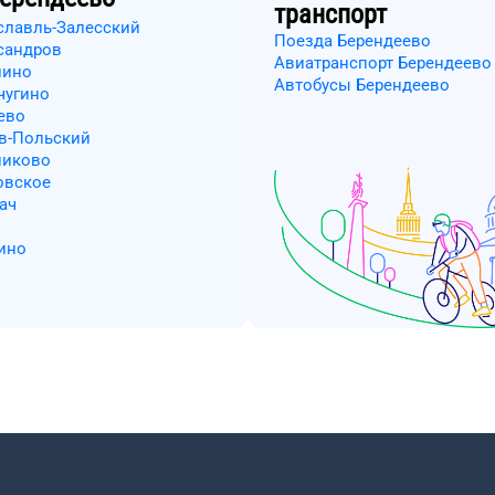
транспорт
славль-Залесский
Поезда Берендеево
сандров
Авиатранспорт Берендеево
нино
Автобусы Берендеево
чугино
ево
ев-Польский
никово
овское
ач
ино