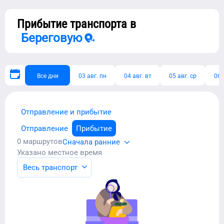
Прибытие транспорта в
Береговую
Все дни
03 авг. пн
04 авг. вт
05 авг. ср
06 
Отправление и прибытие
Отправление
Прибытие
0
маршрутов
Сначала ранние
Указано местное время
Весь транспорт