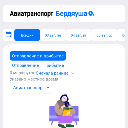
Авиатранспорт
Бердяуша
Все дни
03 авг. пн
04 авг. вт
05 авг. ср
06 
Отправление и прибытие
Отправление
Прибытие
0
маршрутов
Сначала ранние
Указано местное время
Авиатранспорт