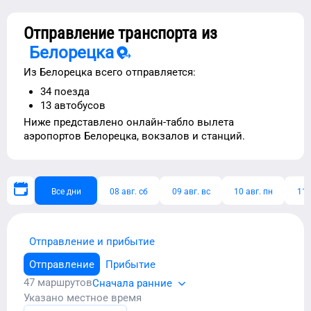
Отправление транспорта из
Белорецка
Из
Белорецка
всего отправляется:
34
поезда
13
автобусов
Ниже представлено
онлайн-табло вылета
аэропортов
Белорецка
, вокзалов и станций.
Все дни
08 авг. сб
09 авг. вс
10 авг. пн
11 
Отправление и прибытие
Отправление
Прибытие
47
маршрутов
Сначала ранние
Указано местное время