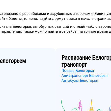
ья
связано с российскими и зарубежными городами.
Если нуж
айти
билеты, то
используйте форму
поиска в начале страницы
окзала
Белогорья
, автобусных станций и онлайн-табло
аэропо
отправления.
Также можно найти
все рейсы на
точное
время
Расписание
Белого
елогорьем
транспорт
Поезда Белогорья
Авиатранспорт Белогорья
Автобусы Белогорья