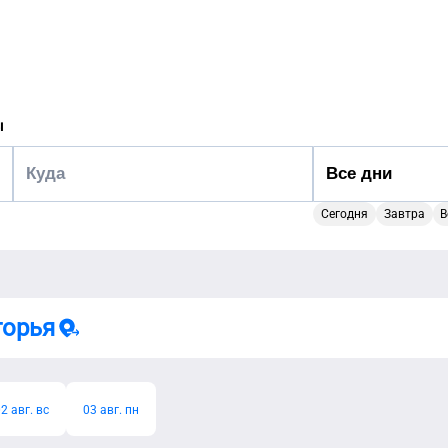
ы
Сегодня
Завтра
В
горья
2 авг. вс
03 авг. пн