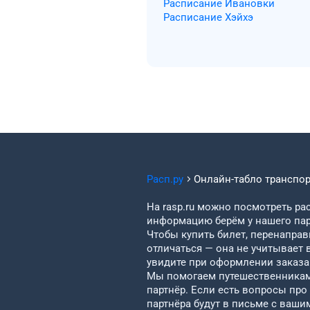
Расписание Ивановки
Расписание Хэйхэ
Расп.ру
Онлайн-табло транспо
На rasp.ru можно посмотреть рас
информацию берём у нашего пар
Чтобы купить билет, перенаправи
отличаться — она не учитывает 
увидите при оформлении заказа 
Мы помогаем путешественникам 
партнёр. Если есть вопросы про
партнёра будут в письме с ваши