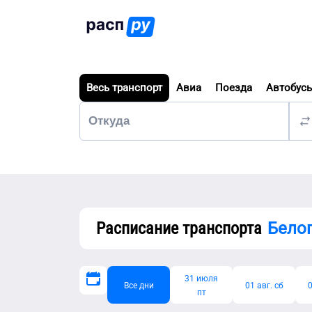
Весь транспорт
Авиа
Поезда
Автобус
Расписание транспорта
Бело
31 июля
Все дни
01 авг. сб
0
пт