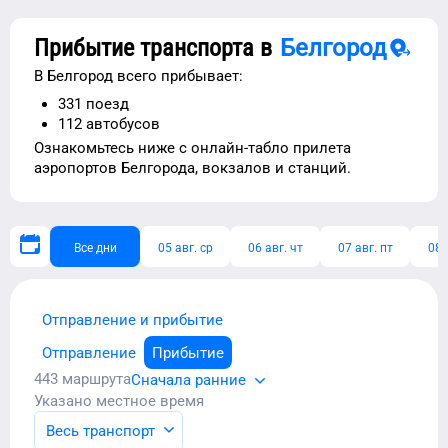
Прибытие транспорта в
Белгород
В
Белгород
всего прибывает:
331
поезд
112
автобусов
Ознакомьтесь ниже с
онлайн-табло прилета
аэропортов
Белгорода
, вокзалов и станций.
Все дни
05 авг. ср
06 авг. чт
07 авг. пт
08 
Отправление и прибытие
Отправление
Прибытие
443
маршрута
Сначала ранние
Указано местное время
Весь транспорт