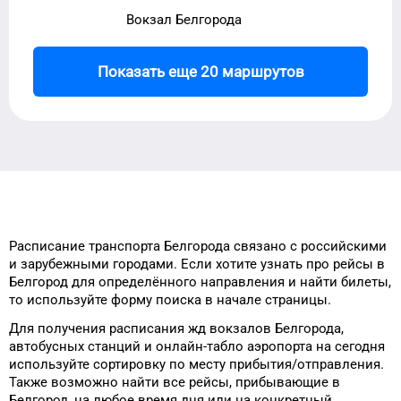
Вокзал Белгорода
Показать еще 20 маршрутов
Расписание транспорта
Белгорода
связано с российскими
и зарубежными городами.
Если хотите узнать про рейсы
в
Белгород
для
определённого
направления и найти билеты,
то
используйте форму
поиска в начале страницы.
Для получения расписания жд
вокзалов
Белгорода
,
автобусных станций и онлайн-табло
аэропорта
на сегодня
используйте сортировку
по месту прибытия/отправления.
Также возможно найти
все рейсы, прибывающие в
Белгород
, на
любое
время
дня
или на конкретный