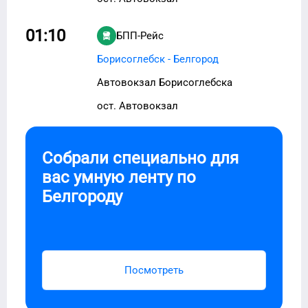
01:10
БПП-Рейс
Борисоглебск - Белгород
Автовокзал Борисоглебска
ост. Автовокзал
Собрали специально для
вас умную ленту по
Белгороду
Посмотреть