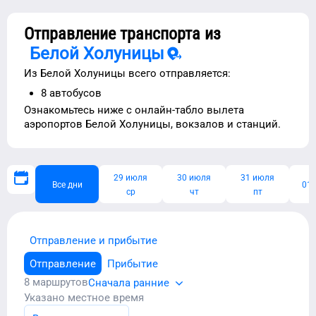
Отправление транспорта из
Белой Холуницы
Из
Белой Холуницы
всего отправляется:
8
автобусов
Ознакомьтесь ниже с
онлайн-табло вылета
аэропортов
Белой Холуницы
, вокзалов и станций.
29 июля
30 июля
31 июля
Все дни
01 
ср
чт
пт
Отправление и прибытие
Отправление
Прибытие
8
маршрутов
Сначала ранние
Указано местное время