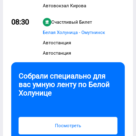
Автовокзал Кирова
08:30
Счастливый Билет
Белая Холуница - Омутнинск
Автостанция
Автостанция
Собрали специально для
вас умную ленту по
Белой
Холунице
Посмотреть