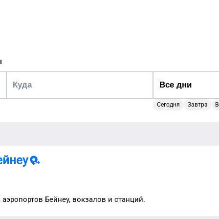
ы
Сегодня
Завтра
В
ейнеу
а аэропортов
Бейнеу
, вокзалов и станций.