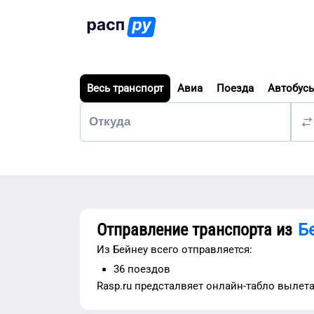
Весь транспорт
Авиа
Поезда
Автобус
Отправление транспорта из
Б
Из
Бейнеу
всего отправляется:
36
поездов
Rasp.ru предсталвяет
онлайн-табло вылет