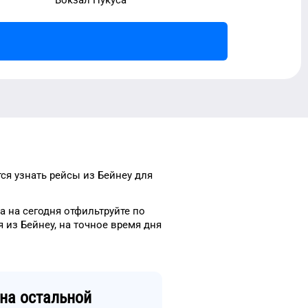
тся узнать рейсы
из
Бейнеу
для
а
на сегодня
отфильтруйте
по
я из
Бейнеу
, на
точное
время
дня
на остальной