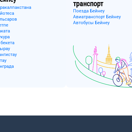
транспорт
аракалпакстана
Поезда Бейнеу
айотеса
Авиатранспорт Бейнеу
ульсаров
Автобусы Бейнеу
етпе
аката
укура
 бекета
тырау
ангистау
тау
нграда