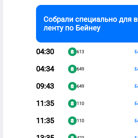
Собрали специально для 
ленту по
Бейнеу
04:30
613
Б
04:34
649
Б
09:43
649
Б
11:35
110
Б
11:35
110
Б
13:35
423
Б