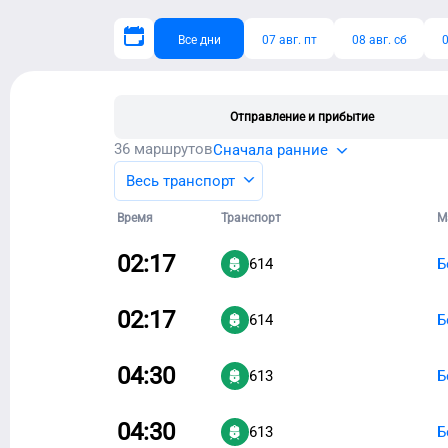
Все дни
07 авг. пт
08 авг. сб
0
Отправление и прибытие
36
маршрутов
Сначала ранние
Весь транспорт
Время
Транспорт
М
02:17
614
Б
02:17
614
Б
04:30
613
Б
04:30
613
Б