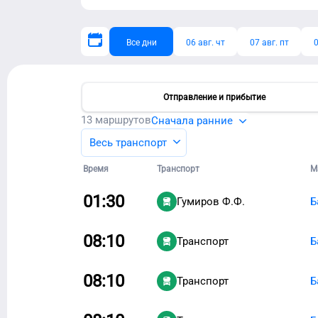
Все дни
06 авг. чт
07 авг. пт
0
Отправление и прибытие
13
маршрутов
Сначала ранние
Весь транспорт
Время
Транспорт
М
01:30
Гумиров Ф.Ф.
Б
08:10
Транспорт
Б
08:10
Транспорт
Б