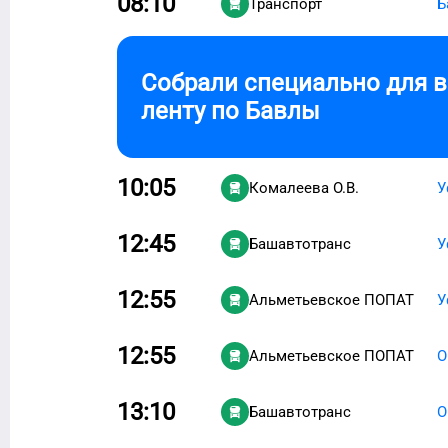
08:10
Транспорт
Б
Собрали специально для 
ленту по
Бавлы
10:05
Комалеева О.В.
У
12:45
Башавтотранс
У
12:55
Альметьевское ПОПАТ
У
12:55
Альметьевское ПОПАТ
О
13:10
Башавтотранс
О