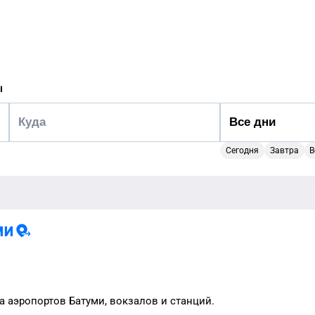
ы
Сегодня
Завтра
В
ми
а аэропортов
Батуми
, вокзалов и станций.