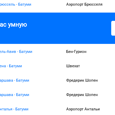
рюссель - Батуми
Аэропорт Брюсселя
вас умную
ель-Авив - Батуми
Бен-Гурион
ена - Батуми
Швехат
аршава - Батуми
Фредерик Шопен
аршава - Батуми
Фредерик Шопен
нталья - Батуми
Аэропорт Антальи