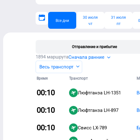
30 июля
31 июля
Все дни
0
чт
пт
Отправление и прибытие
1894
маршрута
Сначала ранние
Весь транспорт
Время
Транспорт
М
00:10
Люфтганза
LH-1351
В
00:10
Люфтганза
LH-897
В
00:10
Свисс
LX-789
Б