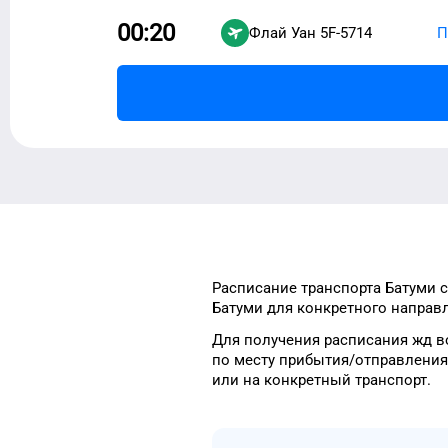
00:20
Флай Уан
5F-5714
П
Расписание транспорта
Батуми
с
Батуми
для
конкретного
направл
Для получения расписания жд
в
по месту прибытия/отправления
или на конкретный
транспорт
.