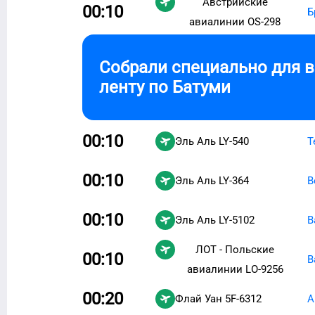
Австрийские
00:10
Б
авиалинии
OS-298
Собрали специально для 
ленту по
Батуми
00:10
Эль Аль
LY-540
Т
00:10
Эль Аль
LY-364
В
00:10
Эль Аль
LY-5102
В
ЛОТ - Польские
00:10
В
авиалинии
LO-9256
00:20
Флай Уан
5F-6312
А