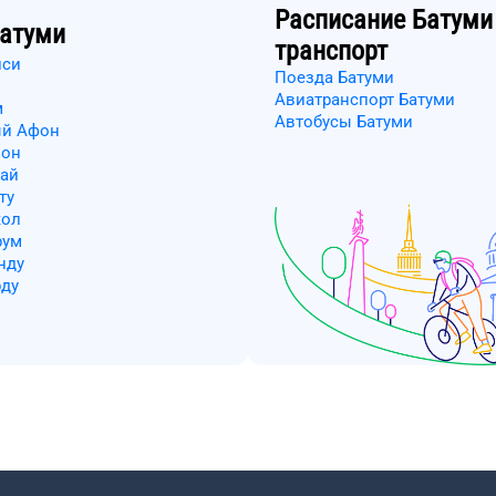
Расписание
Батуми
атуми
транспорт
иси
Поезда Батуми
Авиатранспорт Батуми
м
Автобусы Батуми
ый Афон
зон
бай
ту
кол
рум
нду
рду