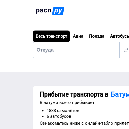
Весь транспорт
Авиа
Поезда
Автобус
Прибытие транспорта в
Бату
В
Батуми
всего прибывает:
1888
самолётов
6
автобусов
Ознакомьтесь ниже с
онлайн-табло прилет