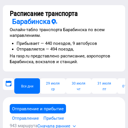
Расписание транспорта
Барабинска
Онлайн-табло транспорта
Барабинска
по всем
направлениям.
Прибывает —
440 поездов,
9 автобусов
Отправляется —
494 поезда,
На rasp.ru представлено расписание,
аэропортов
Барабинска
, вокзалов и станций.
29 июля
30 июля
31 июля
Все дни
01 
ср
чт
пт
Отправление и прибытие
Отправление
Прибытие
943
маршрута
Сначала ранние