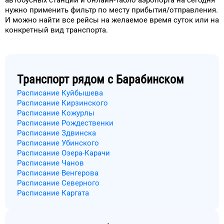
автобусных станций и онлайн-табло
аэропорта
на сегодня
нужно применить фильтр
по месту прибытия/отправления.
И можно найти
все рейсы на
желаемое
время
суток
или на
конкретный
вид транспорта
.
Транспорт рядом с
Барабинском
Расписание Куйбышева
Расписание Кирзинского
Расписание Кожурлы
Расписание Рождественки
Расписание Здвинска
Расписание Убинского
Расписание Озера-Карачи
Расписание Чанов
Расписание Венгерова
Расписание Северного
Расписание Каргата