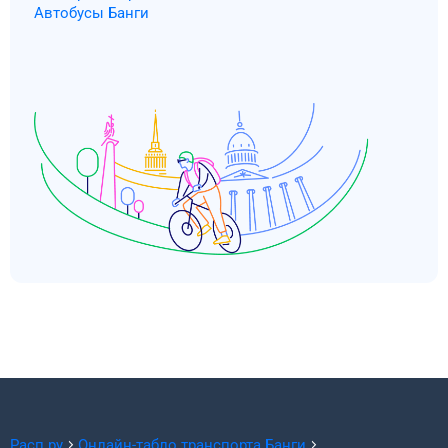
Автобусы Банги
Расп.ру
Онлайн-табло транспорта
Банги