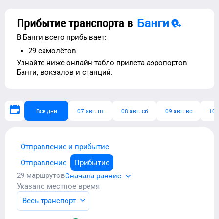
Прибытие транспорта в
Банги
В
Банги
всего прибывает:
29
самолётов
Узнайте ниже
онлайн-табло прилета аэропортов
Банги
, вокзалов и станций.
Все дни
07 авг. пт
08 авг. сб
09 авг. вс
10 
Отправление и прибытие
Отправление
Прибытие
29
маршрутов
Сначала ранние
Указано местное время
Весь транспорт