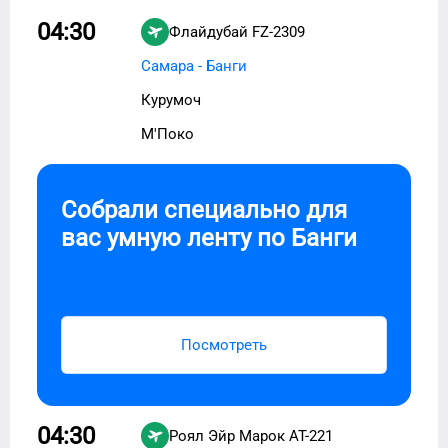
04:30
Флайдубай
FZ-2309
Самара - Банги
Курумоч
М'Поко
Собрали специально для
вас умную ленту по
Банги
Посмотреть
04:30
Роял Эйр Марок
AT-221