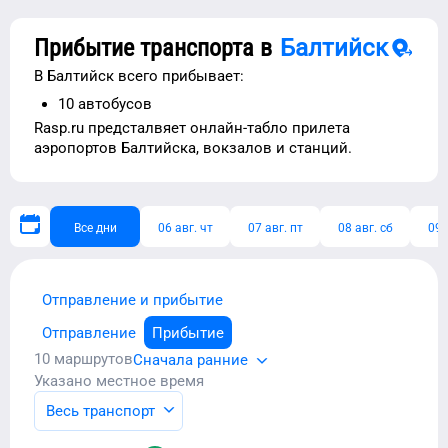
Прибытие транспорта в
Балтийск
В
Балтийск
всего прибывает:
10
автобусов
Rasp.ru предсталвяет
онлайн-табло прилета
аэропортов
Балтийска
, вокзалов и станций.
Все дни
06 авг. чт
07 авг. пт
08 авг. сб
09 
Отправление и прибытие
Отправление
Прибытие
10
маршрутов
Сначала ранние
Указано местное время
Весь транспорт