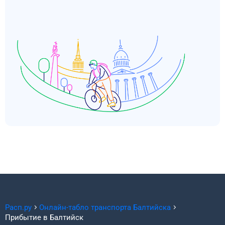
Расп.ру
Онлайн-табло транспорта
Балтийска
Прибытие в
Балтийск