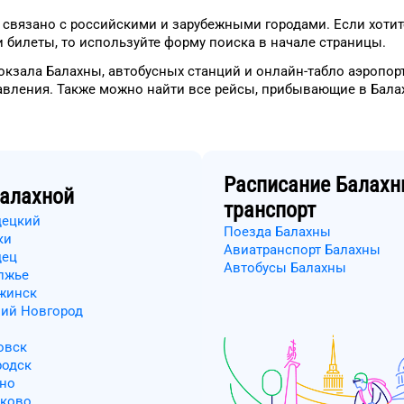
связано с российскими и зарубежными городами.
Если хотит
 билеты, то
используйте форму
поиска в начале страницы.
окзала
Балахны
, автобусных станций и онлайн-табло
аэропор
авления.
Также можно найти
все рейсы, прибывающие в
Бала
Расписание
Балахн
алахной
транспорт
децкий
Поезда Балахны
ки
Авиатранспорт Балахны
дец
Автобусы Балахны
лжье
ржинск
ний Новгород
овск
родск
ино
шково