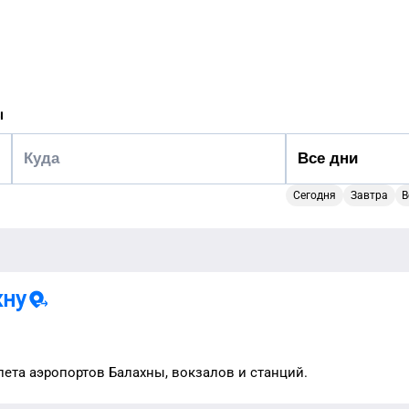
ы
Сегодня
Завтра
В
хну
лета аэропортов
Балахны
, вокзалов и станций.