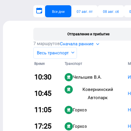
Все дни
07 авг. пт
08 авг. сб
0
Отправление и прибытие
7
маршрутов
Сначала ранние
Весь транспорт
Время
Транспорт
М
10:30
Челышев В.А.
И
Ковернинский
10:45
Н
Автопарк
11:05
Горхоз
Н
17:25
Горхоз
Н