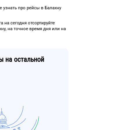
е узнать про рейсы
в
Балахну
та
на сегодня
отсортируйте
хну
, на
точное
время
дня
или на
ы
на остальной