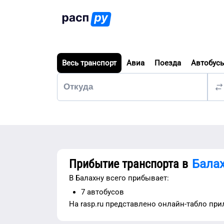
Весь транспорт
Авиа
Поезда
Автобус
Прибытие транспорта в
Бала
В
Балахну
всего прибывает:
7
автобусов
На rasp.ru представлено
онлайн-табло при