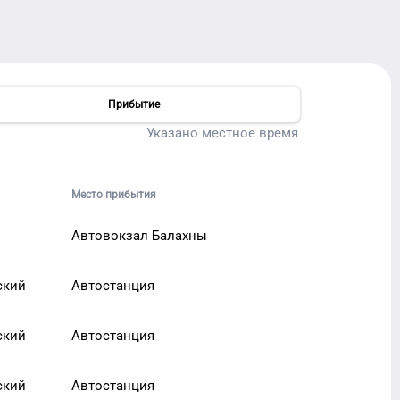
Прибытие
Указано местное время
Место прибытия
Автовокзал Балахны
ский
Автостанция
ский
Автостанция
ский
Автостанция