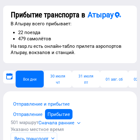
Прибытие транспорта в
Атырау
В
Атырау
всего прибывает:
22
поезда
479
самолётов
На rasp.ru есть
онлайн-табло прилета аэропортов
Атырау
, вокзалов и станций.
30 июля
31 июля
Все дни
01 авг. сб
02 
чт
пт
Отправление и прибытие
Отправление
Прибытие
501
маршрут
Сначала ранние
Указано местное время
Весь транспорт