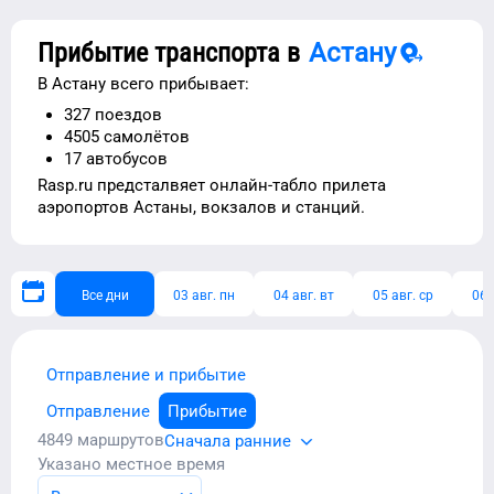
Прибытие транспорта в
Астану
В
Астану
всего прибывает:
327
поездов
4505
самолётов
17
автобусов
Rasp.ru предсталвяет
онлайн-табло прилета
аэропортов
Астаны
, вокзалов и станций.
Все дни
03 авг. пн
04 авг. вт
05 авг. ср
06 
Отправление и прибытие
Отправление
Прибытие
4849
маршрутов
Сначала ранние
Указано местное время