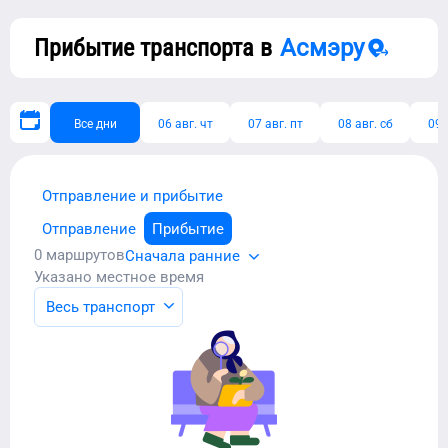
Прибытие транспорта в
Асмэру
Все дни
06 авг. чт
07 авг. пт
08 авг. сб
09 
Отправление и прибытие
Отправление
Прибытие
0
маршрутов
Сначала ранние
Указано местное время
Весь транспорт