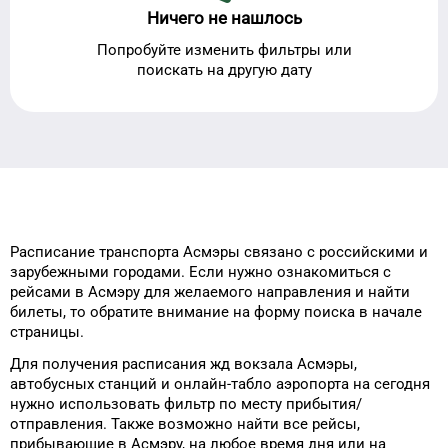
Ничего не нашлось
Попробуйте изменить фильтры или
поискать на другую дату
Расписание транспорта
Асмэры
связано с российскими и
зарубежными городами.
Если нужно ознакомиться с
рейсами
в
Асмэру
для
желаемого
направления и найти
билеты, то
обратите внимание на форму
поиска в начале
страницы.
Для получения расписания жд
вокзала
Асмэры
,
автобусных станций и онлайн-табло
аэропорта
на сегодня
нужно использовать фильтр
по месту прибытия/
отправления.
Также возможно найти
все рейсы,
прибывающие в
Асмэру
, на
любое
время
дня
или на