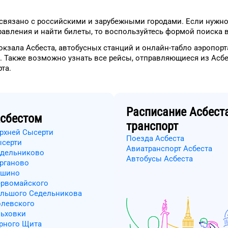
связано с российскими и зарубежными городами.
Если нужно
авления и найти билеты, то
воспользуйтесь формой
поиска в
окзала
Асбеста
, автобусных станций и онлайн-табло
аэропорт
.
Также возможно узнать
все рейсы, отправляющиеся из
Асбе
рта
.
Расписание
Асбест
сбестом
транспорт
ерхней Сысерти
Поезда Асбеста
ысерти
Авиатранспорт Асбеста
едельниково
Автобусы Асбеста
урганово
ашино
ервомайского
ольшого Седельникова
олевского
льховки
орного Щита