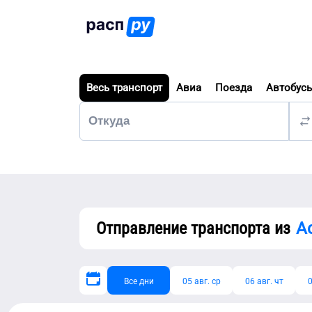
Весь транспорт
Авиа
Поезда
Автобус
Отправление транспорта из
А
Все дни
05 авг. ср
06 авг. чт
0