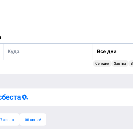
ы
Сегодня
Завтра
В
сбеста
7 авг. пт
08 авг. сб