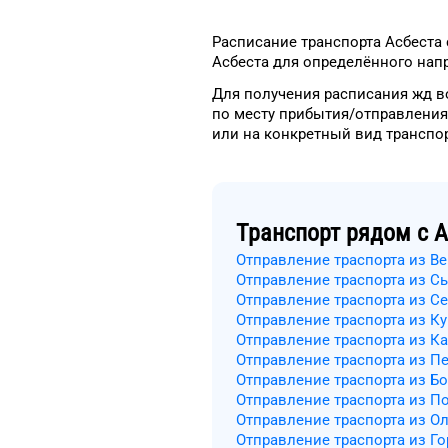
Расписание транспорта
Асбеста
Асбеста
для
определённого
напр
Для получения расписания жд
в
по месту прибытия/отправления
или на конкретный
вид транспо
Транспорт рядом с
А
Отправление траспорта из В
Отправление траспорта из С
Отправление траспорта из С
Отправление траспорта из К
Отправление траспорта из К
Отправление траспорта из П
Отправление траспорта из Б
Отправление траспорта из П
Отправление траспорта из О
Отправление траспорта из Г