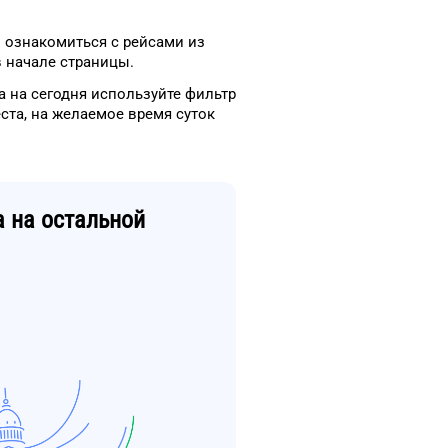
 ознакомиться с рейсами
из
 начале страницы.
а
на сегодня
используйте фильтр
ста
, на
желаемое
время
суток
а
на остальной