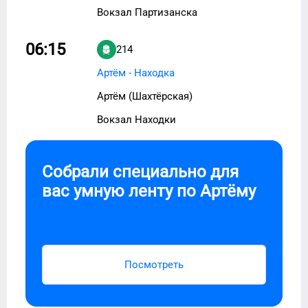
Вокзал Партизанска
06:15
214
Артём - Находка
Артём (Шахтёрская)
Вокзал Находки
Собрали специально для
вас умную ленту по
Артёму
Посмотреть