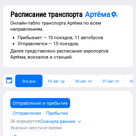
Расписание транспорта
Артёма
Онлайн-табло транспорта
Артёма
по всем
направлениям.
Прибывает —
10 поездов,
11 автобусов
Отправляется —
15 поездов,
Далее представлено расписание
аэропортов
Артёма
, вокзалов и станций.
Все дни
05 авг. ср
06 авг. чт
07 авг. пт
08 
Отправление и прибытие
Отправление
Прибытие
36
маршрутов
Сначала ранние
Указано местное время