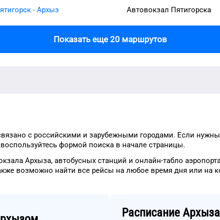
ятигорск - Архыз
Автовокзал Пятигорска
Показать еще 20 маршрутов
вязано с российскими и зарубежными городами.
Если нужны
о
воспользуйтесь формой
поиска в начале страницы.
окзала
Архыза
, автобусных станций и онлайн-табло
аэропорт
акже возможно найти
все рейсы на
любое
время
дня
или на 
Расписание
Архыза
рхызом