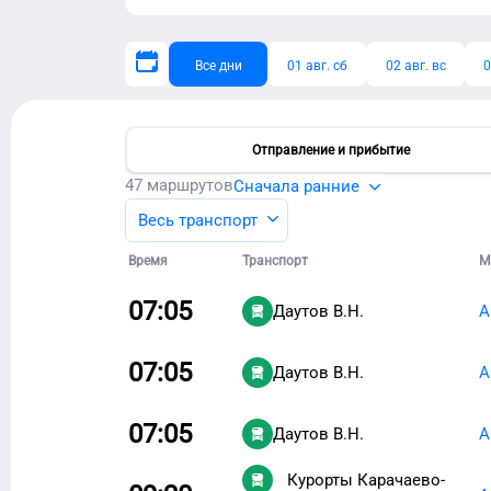
Все дни
01 авг. сб
02 авг. вс
0
Отправление и прибытие
47
маршрутов
Сначала ранние
Весь транспорт
Время
Транспорт
М
07:05
Даутов В.Н.
А
07:05
Даутов В.Н.
А
07:05
Даутов В.Н.
А
Курорты Карачаево-