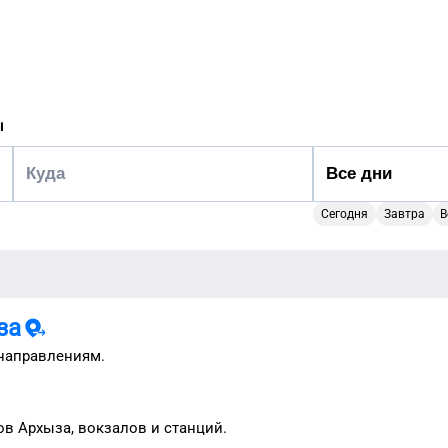
ы
Сегодня
Завтра
В
за
направлениям.
ов
Архыза
, вокзалов и станций.