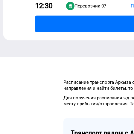
12:30
Перевозчик-07
П
Расписание транспорта
Архыза
с
направления и найти
билеты, т
Для получения расписания жд
в
месту прибытия/отправления.
Т
Транспорт рядом с
А