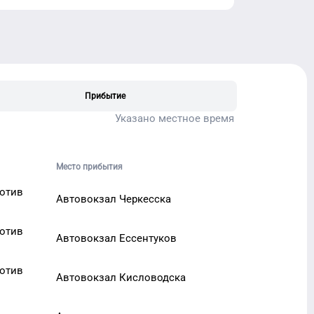
Прибытие
Указано местное время
Место прибытия
ротив
Автовокзал Черкесска
ротив
Автовокзал Ессентуков
ротив
Автовокзал Кисловодска