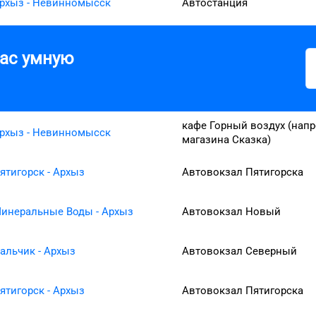
рхыз - Невинномысск
Автостанция
вас умную
кафе Горный воздух (нап
рхыз - Невинномысск
магазина Сказка)
ятигорск - Архыз
Автовокзал Пятигорска
инеральные Воды - Архыз
Автовокзал Новый
альчик - Архыз
Автовокзал Северный
ятигорск - Архыз
Автовокзал Пятигорска