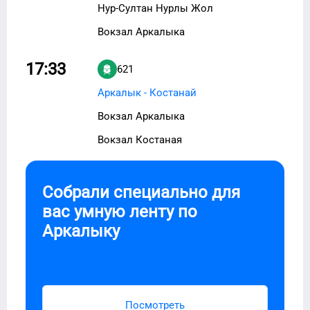
Нур-Султан Нурлы Жол
Вокзал Аркалыка
17:33
621
Аркалык - Костанай
Вокзал Аркалыка
Вокзал Костаная
Собрали специально для
вас умную ленту по
Аркалыку
Посмотреть