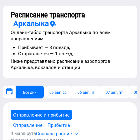
Расписание транспорта
Аркалыка
Онлайн-табло транспорта
Аркалыка
по всем
направлениям.
Прибывает —
3 поезда,
Отправляется —
1 поезд,
Ниже представлено расписание
аэропортов
Аркалыка
, вокзалов и станций.
Все дни
05 авг. ср
06 авг. чт
07 авг. пт
08 
Отправление и прибытие
Отправление
Прибытие
4
маршрута
Сначала ранние