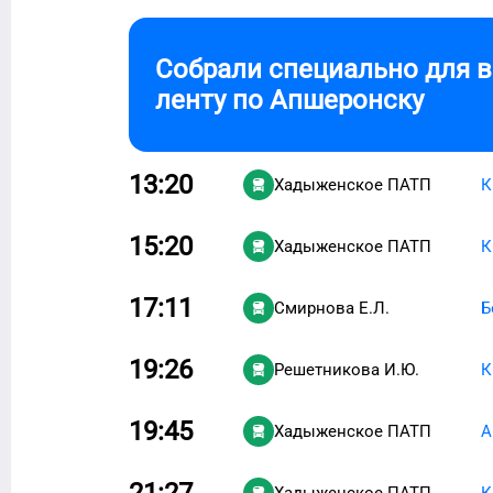
Собрали специально для 
ленту по
Апшеронску
13:20
Хадыженское ПАТП
К
15:20
Хадыженское ПАТП
К
17:11
Смирнова Е.Л.
Б
19:26
Решетникова И.Ю.
К
19:45
Хадыженское ПАТП
А
21:27
Хадыженское ПАТП
К