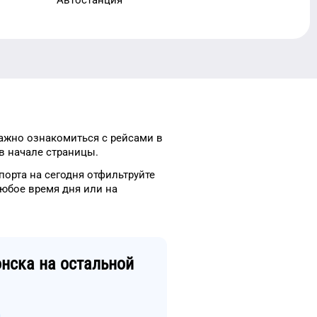
ажно ознакомиться с рейсами
в
в начале страницы.
порта
на сегодня
отфильтруйте
юбое
время
дня
или на
нска
на остальной
а