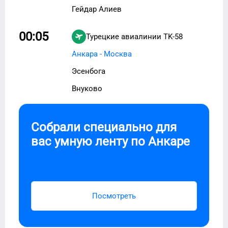
Гейдар Алиев
00:05
Турецкие авиалинии
TK-58
Анкара - Москва
Эсенбога
Внуково
Собрали специально для
вас умную ленту по
Анкаре
Посмотреть