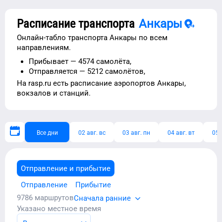
Расписание транспорта
Анкары
Онлайн-табло транспорта
Анкары
по всем
направлениям.
Прибывает —
4574 самолёта,
Отправляется —
5212 самолётов,
На rasp.ru есть расписание
аэропортов
Анкары
,
вокзалов и станций.
Все дни
02 авг. вс
03 авг. пн
04 авг. вт
05 
Отправление и прибытие
Отправление
Прибытие
9786
маршрутов
Сначала ранние
Указано местное время