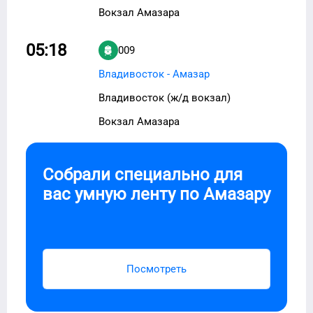
Вокзал Амазара
05:18
009
Владивосток - Амазар
Владивосток (ж/д вокзал)
Вокзал Амазара
Собрали специально для
вас умную ленту по
Амазару
Посмотреть