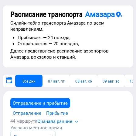
Расписание транспорта
Амазара
Онлайн-табло транспорта
Амазара
по всем
направлениям.
Прибывает —
24 поезда,
Отправляется —
20 поездов,
Далее представлено расписание
аэропортов
Амазара
, вокзалов и станций.
Все дни
07 авг. пт
08 авг. сб
09 авг. вс
10 
Отправление и прибытие
Отправление
Прибытие
44
маршрута
Сначала ранние
Указано местное время