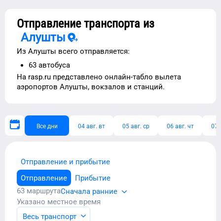
Отправление транспорта из
Алушты
Из
Алушты
всего отправляется:
63
автобуса
На rasp.ru представлено
онлайн-табло вылета
аэропортов
Алушты
, вокзалов и станций.
Все дни
04 авг. вт
05 авг. ср
06 авг. чт
07 
Отправление и прибытие
Отправление
Прибытие
63
маршрута
Сначала ранние
Указано местное время
Весь транспорт