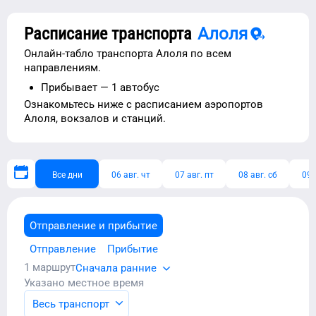
Расписание транспорта
Алоля
Онлайн-табло транспорта
Алоля
по всем
направлениям.
Прибывает —
1 автобус
Ознакомьтесь ниже с расписанием
аэропортов
Алоля
, вокзалов и станций.
Все дни
06 авг. чт
07 авг. пт
08 авг. сб
09 
Отправление и прибытие
Отправление
Прибытие
1
маршрут
Сначала ранние
Указано местное время
Весь транспорт