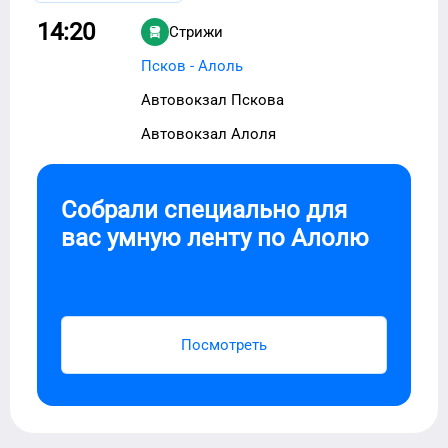
14:20
Стрижи
Псков - Алоль
Автовокзал Пскова
Автовокзал Алоля
Собрали специально для
вас умную ленту по
Алолю
Посмотреть