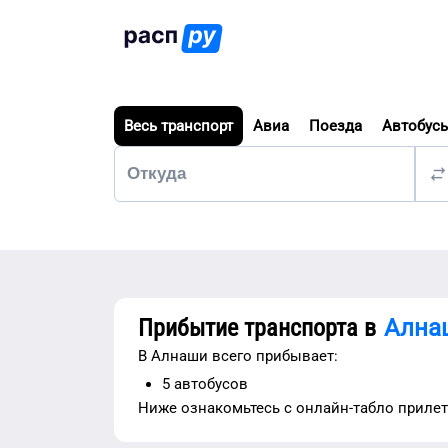
Весь транспорт
Авиа
Поезда
Автобус
Прибытие транспорта в
Ална
В
Алнаши
всего прибывает:
5
автобусов
Ниже ознакомьтесь с
онлайн-табло приле