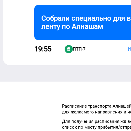
Собрали специально для 
ленту по
Алнашам
19:55
ПТП-7
И
Расписание транспорта
Алнаше
для
желаемого
направления и на
Для получения расписания жд
в
список
по месту прибытия/отпр