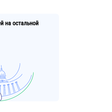
ей
на остальной