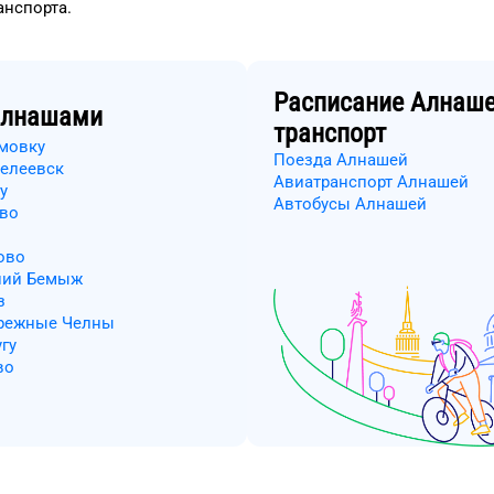
анспорта
.
Расписание
Алнаш
лнашами
транспорт
емовку
Поезда Алнашей
делеевск
Авиатранспорт Алнашей
у
Автобусы Алнашей
ово
ово
хний Бемыж
з
ережные Челны
гу
во