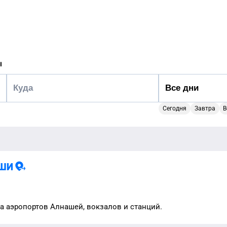
ы
Сегодня
Завтра
В
ши
та аэропортов
Алнашей
, вокзалов и станций.