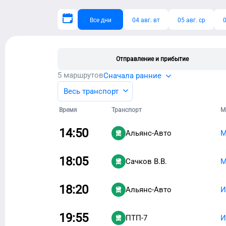
Все дни
04 авг. вт
05 авг. ср
0
Отправление и прибытие
5
маршрутов
Сначала ранние
Весь транспорт
Время
Транспорт
М
14:50
Альянс-Авто
М
18:05
Сачков В.В.
М
18:20
Альянс-Авто
И
19:55
ПТП-7
И