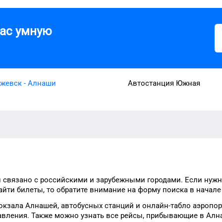
вас умную
жевск - Алнаши
Автостанция Южная
й
связано с российскими и зарубежными городами.
Если нужн
йти билеты, то
обратите внимание на форму
поиска в начале
окзала
Алнашей
, автобусных станций и онлайн-табло
аэропор
авления.
Также можно узнать
все рейсы, прибывающие в
Алн