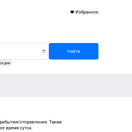
Избранное
Найти
се дни
прибытия/отправления.
Также
ное время
суток
.