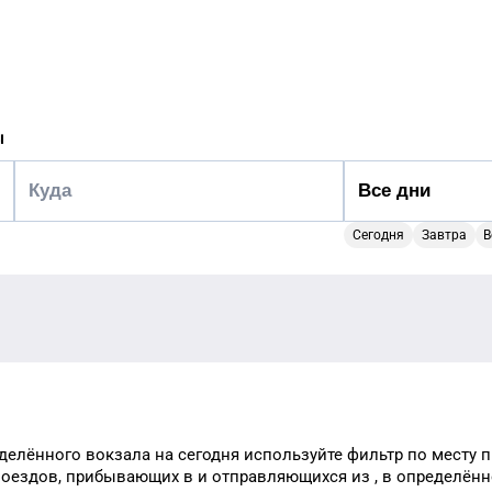
ы
Сегодня
Завтра
В
делённого
вокзала
на сегодня
используйте фильтр
по месту 
поездов, прибывающих в
и отправляющихся из
, в определён