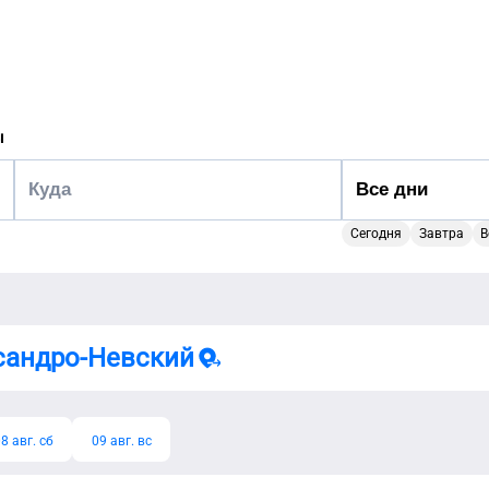
ы
Сегодня
Завтра
В
сандро-Невский
8 авг. сб
09 авг. вс