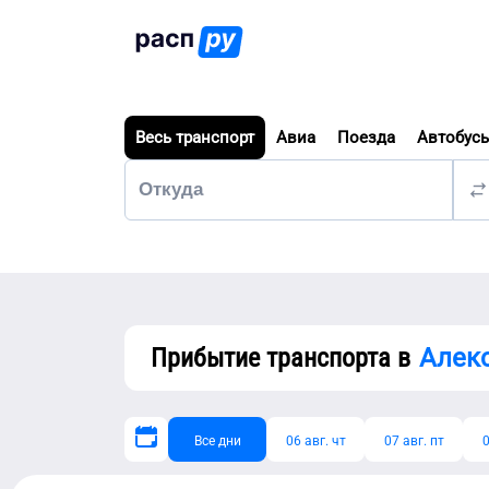
Весь транспорт
Авиа
Поезда
Автобус
Прибытие транспорта в
Алек
Все дни
06 авг. чт
07 авг. пт
0