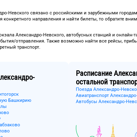
дро-Невского
связано с российскими и зарубежными городам
я
конкретного
направления и найти билеты, то
обратите вним
окзала
Александро-Невского
, автобусных станций и онлайн-
ибытия/отправления.
Также возможно найти
все рейсы, приб
кретный
транспорт
.
Расписание
Алекса
лександро-
остальной транспо
Поезда Александро-Невско
итогорск
Авиатранспорт Александро
сную Башкирию
Автобусы Александро-Невс
алы
рово
у
оабзаково
лово