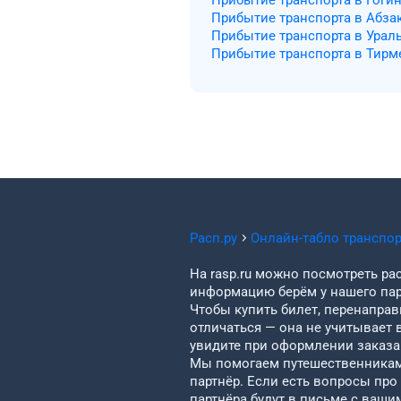
Прибытие транспорта в Гоги
Прибытие транспорта в Абза
Прибытие транспорта в Урал
Прибытие транспорта в Тирм
Расп.ру
Онлайн-табло транспо
На rasp.ru можно посмотреть рас
информацию берём у нашего пар
Чтобы купить билет, перенаправи
отличаться — она не учитывает 
увидите при оформлении заказа 
Мы помогаем путешественникам 
партнёр. Если есть вопросы про
партнёра будут в письме с ваши