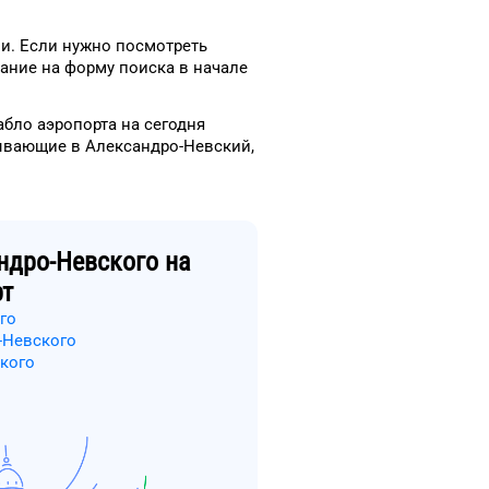
и.
Если нужно посмотреть
ание на форму
поиска в начале
табло
аэропорта
на сегодня
ывающие в
Александро-Невский
,
ндро-Невского
на
рт
го
-Невского
кого