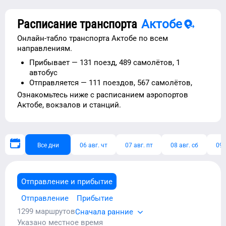
Расписание транспорта
Актобе
Онлайн-табло транспорта
Актобе
по всем
направлениям.
Прибывает —
131 поезд,
489 самолётов,
1
автобус
Отправляется —
111 поездов,
567 самолётов,
Ознакомьтесь ниже с расписанием
аэропортов
Актобе
, вокзалов и станций.
Все дни
06 авг. чт
07 авг. пт
08 авг. сб
09 
Отправление и прибытие
Отправление
Прибытие
1299
маршрутов
Сначала ранние
Указано местное время