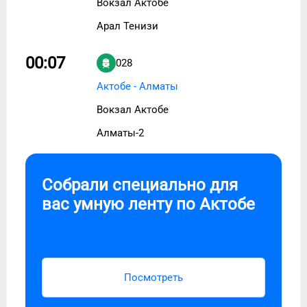
Вокзал Актобе
Арал Тенизи
00:07
028
Актобе - Алматы
Вокзал Актобе
Алматы-2
Собрали специально для
вас умную ленту по
Актобе
Посмотреть