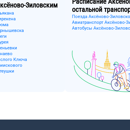
Расписание
Аксёно
ксёново-Зиловским
остальной транспо
льякана
Поезда Аксёново-Зиловско
ирекена
Авиатранспорт Аксёново-З
рюма
Автобусы Аксёново-Зиловс
Чернышевска
еги
урея
сеньевки
унаево
ислого Ключа
риискового
ртеушки