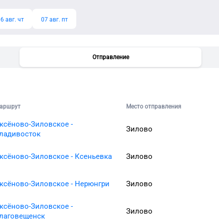
6 авг. чт
07 авг. пт
Отправление
аршрут
Место отправления
ксёново-Зиловское -
Зилово
ладивосток
ксёново-Зиловское - Ксеньевка
Зилово
ксёново-Зиловское - Нерюнгри
Зилово
ксёново-Зиловское -
Зилово
лаговещенск