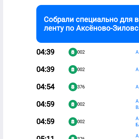
Собрали специально для 
ленту по
Аксёново-Зиловс
04:39
002
А
04:39
002
А
04:54
376
А
А
04:59
002
В
А
04:59
002
Б
А
05:11
376