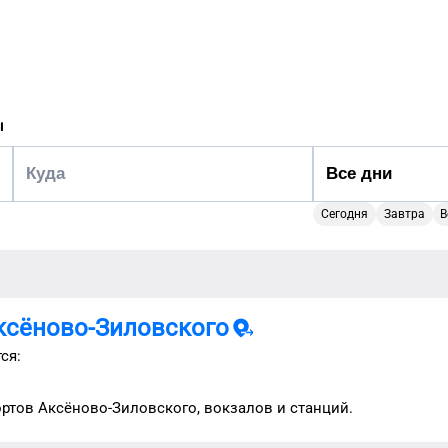
ы
Сегодня
Завтра
В
ксёново-Зиловского
ся:
ортов
Аксёново-Зиловского
, вокзалов и станций.