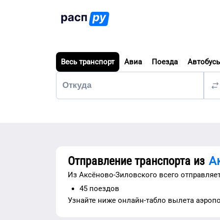
Весь транспорт
Авиа
Поезда
Автобус
Отправление транспорта из
А
Из
Аксёново-Зиловского
всего отправляет
45
поездов
Узнайте ниже
онлайн-табло вылета аэроп