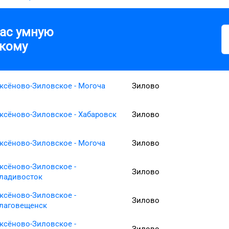
вас умную
кому
ксёново-Зиловское - Могоча
Зилово
ксёново-Зиловское - Хабаровск
Зилово
ксёново-Зиловское - Могоча
Зилово
ксёново-Зиловское -
Зилово
ладивосток
ксёново-Зиловское -
Зилово
лаговещенск
ксёново-Зиловское -
Зилово