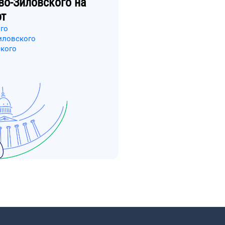
во-Зиловского
на
рт
го
иловского
кого