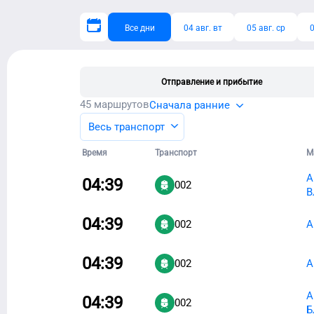
Все дни
04 авг. вт
05 авг. ср
0
Отправление и прибытие
45
маршрутов
Сначала ранние
Весь транспорт
Время
Транспорт
М
А
04:39
002
В
04:39
002
А
04:39
002
А
А
04:39
002
Б