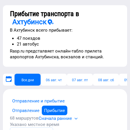
Прибытие транспорта в
Ахтубинск
В
Ахтубинск
всего прибывает:
47
поездов
21
автобус
Rasp.ru предсталвяет
онлайн-табло прилета
аэропортов
Ахтубинска
, вокзалов и станций.
Все дни
06 авг. чт
07 авг. пт
08 авг. сб
09 
Отправление и прибытие
Отправление
Прибытие
68
маршрутов
Сначала ранние
Указано местное время