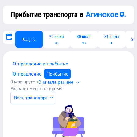
Прибытие транспорта в
Агинское
29 июля
30 июля
31 июля
Все дни
01 
ср
чт
пт
Отправление и прибытие
Отправление
Прибытие
0
маршрутов
Сначала ранние
Указано местное время
Весь транспорт