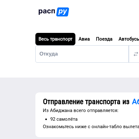
Весь транспорт
Авиа
Поезда
Автобус
Отправление транспорта из
А
Из
Абиджана
всего отправляется:
92
самолёта
Ознакомьтесь ниже с
онлайн-табло вылет