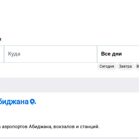
ы
Сегодня
Завтра
В
биджана
а аэропортов
Абиджана
, вокзалов и станций.