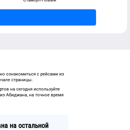
но ознакомиться с рейсами
из
ачале страницы.
ртов
на сегодня
используйте
 из
Абиджана
, на
точное
время
ана
на остальной