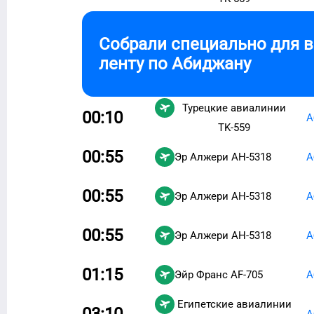
Собрали специально для 
ленту по
Абиджану
Турецкие авиалинии
00:10
А
TK-559
00:55
Эр Алжери
AH-5318
А
00:55
Эр Алжери
AH-5318
А
00:55
Эр Алжери
AH-5318
А
01:15
Эйр Франс
AF-705
А
Египетские авиалинии
03:10
А