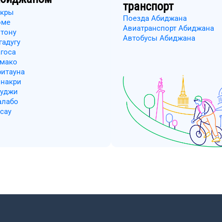
транспорт
ккры
Поезда Абиджана
оме
Авиатранспорт Абиджана
отону
Автобусы Абиджана
гадугу
агоса
амако
ритауна
онакри
буджи
алабо
сау