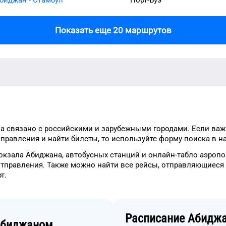
Показать еще 20 маршрутов
а
связано с российскими и зарубежными городами.
Если важ
правления и найти билеты, то
используйте форму
поиска в н
окзала
Абиджана
, автобусных станций и онлайн-табло
аэропо
отправления.
Также можно найти
все рейсы, отправляющиеся
рт
.
Расписание
Абидж
биджаном