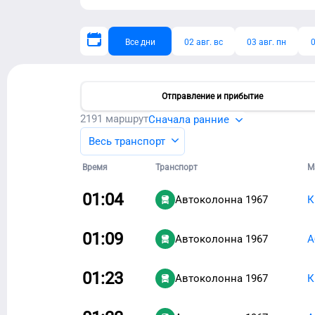
Все дни
02 авг. вс
03 авг. пн
0
Отправление и прибытие
2191
маршрут
Сначала ранние
Весь транспорт
Время
Транспорт
М
01:04
Автоколонна 1967
К
01:09
Автоколонна 1967
А
01:23
Автоколонна 1967
К