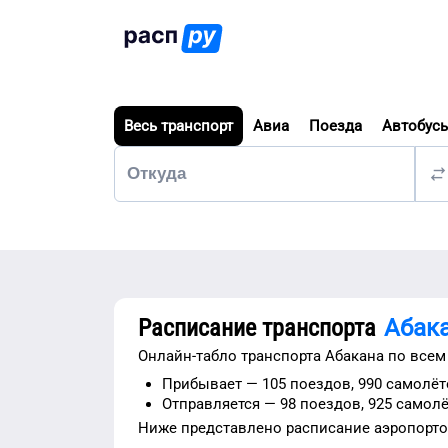
Весь транспорт
Авиа
Поезда
Автобус
Расписание транспорта
Абак
Онлайн-табло транспорта
Абакана
по всем
Прибывает —
105 поездов,
990 самолёт
Отправляется —
98 поездов,
925 самолё
Ниже представлено расписание
аэропорт