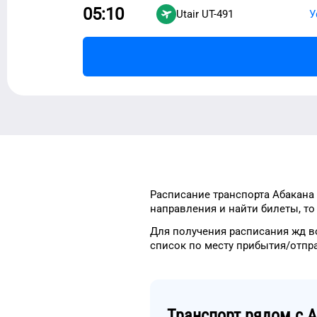
05:10
Utair
UT-491
У
Расписание транспорта
Абакана
направления и найти
билеты, т
Для получения расписания жд
в
список
по месту прибытия/отпр
Транспорт рядом с
А