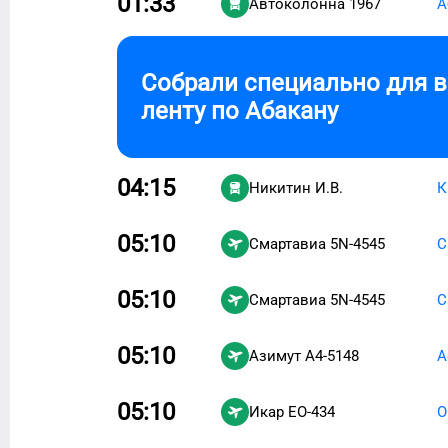
01:33
Автоколонна 1967
А
Собрали специально для 
ленту по
Абакану
04:15
Никитин И.В.
К
05:10
Смартавиа
5N-4545
С
05:10
Смартавиа
5N-4545
С
05:10
Азимут
A4-5148
А
05:10
Икар
EO-434
О