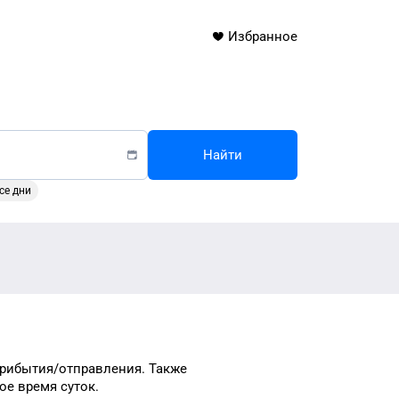
Избранное
Найти
се дни
прибытия/отправления.
Также
ное время
суток
.