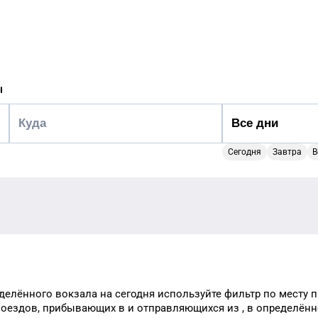
ы
Сегодня
Завтра
В
делённого
вокзала
на сегодня
используйте фильтр
по месту 
поездов, прибывающих в
и отправляющихся из
, в определён